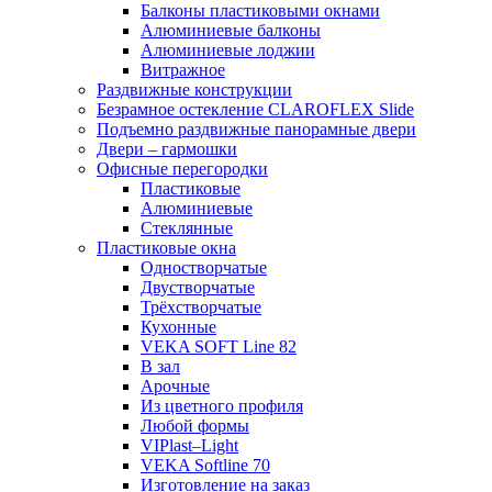
Балконы пластиковыми окнами
Алюминиевые балконы
Алюминиевые лоджии
Витражное
Раздвижные конструкции
Безрамное остекление CLAROFLEX Slide
Подъемно раздвижные панорамные двери
Двери – гармошки
Офисные перегородки
Пластиковые
Алюминиевые
Стеклянные
Пластиковые окна
Одностворчатые
Двустворчатые
Трёхстворчатые
Кухонные
VEKA SOFT Line 82
В зал
Арочные
Из цветного профиля
Любой формы
VIPlast–Light
VEKA Softline 70
Изготовление на заказ