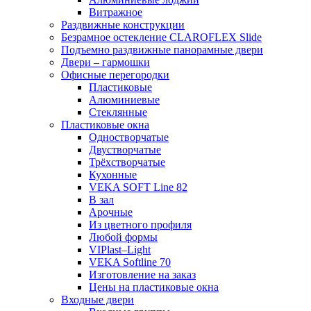
Витражное
Раздвижные конструкции
Безрамное остекление CLAROFLEX Slide
Подъемно раздвижные панорамные двери
Двери – гармошки
Офисные перегородки
Пластиковые
Алюминиевые
Стеклянные
Пластиковые окна
Одностворчатые
Двустворчатые
Трёхстворчатые
Кухонные
VEKA SOFT Line 82
В зал
Арочные
Из цветного профиля
Любой формы
VIPlast–Light
VEKA Softline 70
Изготовление на заказ
Цены на пластиковые окна
Входные двери